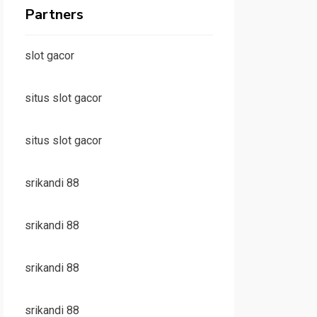
Partners
slot gacor
situs slot gacor
situs slot gacor
srikandi 88
srikandi 88
srikandi 88
srikandi 88