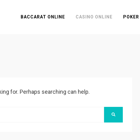
BACCARAT ONLINE
CASINO ONLINE
POKER
king for. Perhaps searching can help.
SEARCH