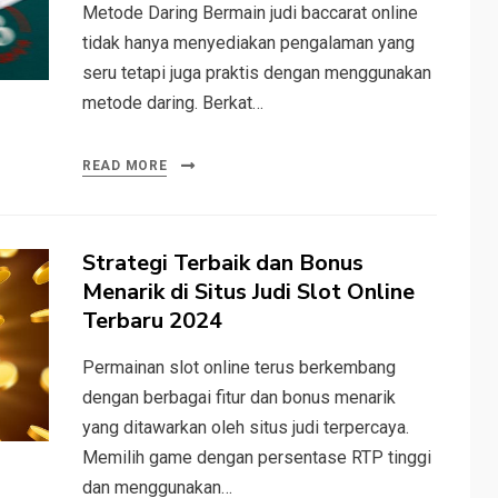
Metode Daring Bermain judi baccarat online
tidak hanya menyediakan pengalaman yang
seru tetapi juga praktis dengan menggunakan
metode daring. Berkat…
READ MORE
Strategi Terbaik dan Bonus
Menarik di Situs Judi Slot Online
Terbaru 2024
Permainan slot online terus berkembang
dengan berbagai fitur dan bonus menarik
yang ditawarkan oleh situs judi terpercaya.
Memilih game dengan persentase RTP tinggi
dan menggunakan…