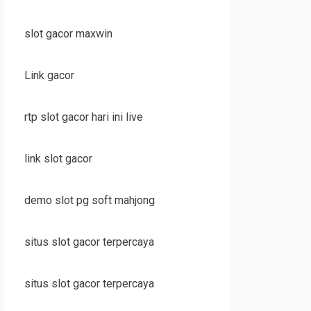
slot gacor maxwin
Link gacor
rtp slot gacor hari ini live
link slot gacor
demo slot pg soft mahjong
situs slot gacor terpercaya
situs slot gacor terpercaya