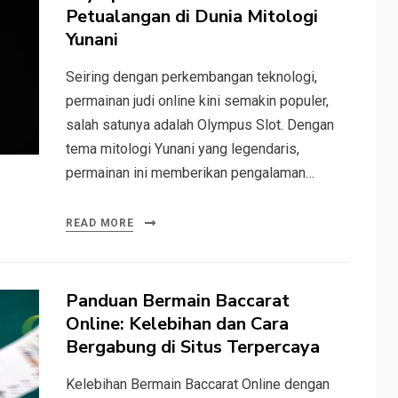
Petualangan di Dunia Mitologi
Yunani
Seiring dengan perkembangan teknologi,
permainan judi online kini semakin populer,
salah satunya adalah Olympus Slot. Dengan
tema mitologi Yunani yang legendaris,
permainan ini memberikan pengalaman…
READ MORE
Panduan Bermain Baccarat
Online: Kelebihan dan Cara
Bergabung di Situs Terpercaya
Kelebihan Bermain Baccarat Online dengan