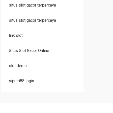
situs slot gacor terpercaya
situs slot gacor terpercaya
link slot
Situs Slot Gacor Online
slot demo
siputri88 login